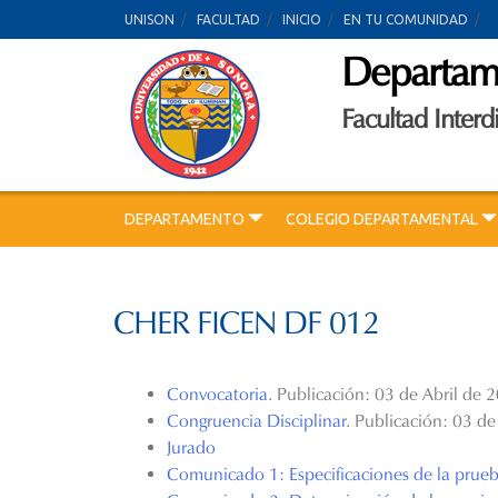
Skip
UNISON
FACULTAD
INICIO
EN TU COMUNIDAD
to
Departame
content
Facultad Interd
DEPARTAMENTO
COLEGIO DEPARTAMENTAL
CHER FICEN DF 012
Convocatoria
. Publicación: 03 de Abril de 
Congruencia Disciplinar
. Publicación: 03 de
Jurado
Comunicado 1: Especificaciones de la prueb